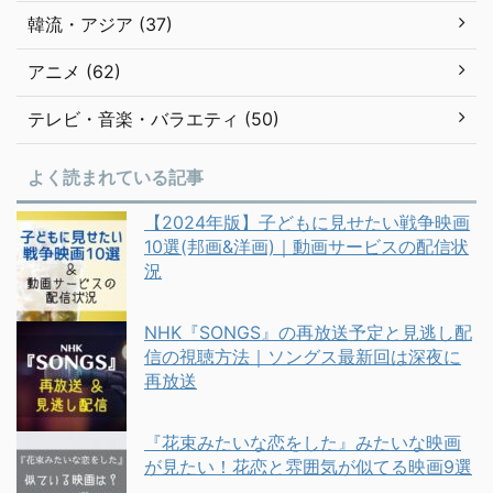
韓流・アジア (37)
アニメ (62)
テレビ・音楽・バラエティ (50)
よく読まれている記事
【2024年版】子どもに見せたい戦争映画
10選(邦画&洋画)｜動画サービスの配信状
況
NHK『SONGS』の再放送予定と見逃し配
信の視聴方法｜ソングス最新回は深夜に
再放送
『花束みたいな恋をした』みたいな映画
が見たい！花恋と雰囲気が似てる映画9選