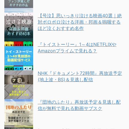
【号泣】思いっきり泣ける映画40選｜絶
対ボロボロ泣ける洋画・邦画＆嗚咽する
ほど泣くおすすめ名作
『トイストーリー』1～4はNETFLIXや
Amazonプライムで見れる？
NHK『ドキュメント72時間』再放送予定
(地上波・BS)＆見逃し配信
『団地のふたり』再放送予定＆見逃し配
信が無料で見れる動画サブスク