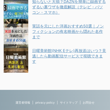
知らないと大損？DAZNを簡単に録画する
ずるい裏ワザを徹底解説（テレビ・パソ
コン・スマホ）
実話を元にした洋画おすすめ50選｜ノン
フィクションの有名映画から隠れた名作
まで
日曜美術館(NHK Eテレ)再放送はいつ？見
逃したら動画配信サービスで視聴できま
す
運営者情報
privacy policy
サイトマップ
お問合せ