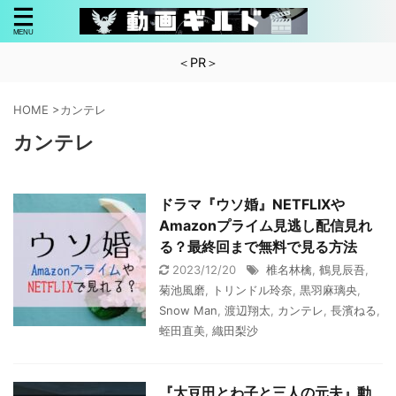
＜PR＞
HOME
>
カンテレ
カンテレ
ドラマ『ウソ婚』NETFLIXや
Amazonプライム見逃し配信見れ
る？最終回まで無料で見る方法
2023/12/20
椎名林檎
,
鶴見辰吾
,
菊池風磨
,
トリンドル玲奈
,
黒羽麻璃央
,
Snow Man
,
渡辺翔太
,
カンテレ
,
長濱ねる
,
蛭田直美
,
織田梨沙
『大豆田とわ子と三人の元夫』動