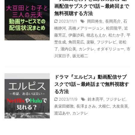
画配信サブスクで1話～最終回まで
無料視聴する方法
2023/11/1
岡田将生
,
長岡亮介
,
石
橋静河
,
高橋メアリージュン
,
松田龍平
,
近
藤芳正
,
伊藤沙莉
,
穂志もえか
,
松たか子
,
平
埜生成
,
角田晃広
,
楽駆
,
フジテレビ
,
岩松
了
,
瀧内公美
,
カンテレ
,
オダギリジョー
,
市
川実日子
,
坂元裕二
ドラマ『エルピス』動画配信サブ
スクで1話～最終話まで無料視聴す
る方法
2023/11/9
鈴木亮平
,
フジテレビ
,
眞栄田郷敦
,
長澤まさみ
,
大根仁
,
大友良英
,
渡辺あや
,
カンテレ