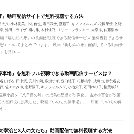
牙』動画配信サイトで無料視聴する方法
田大八
,
小林聡美
,
中村倫也
,
塩田武士
,
斎藤工
,
キノフィルムズ
,
松岡茉優
,
佐野
幸
,
池田エライザ
,
國村隼
,
木村佳乃
,
リリー・フランキー
,
大泉洋
,
佐藤浩市
映画『騙し絵の牙』の 動画が視聴できる配信サービス 無料視聴できるサ
感想 についてまとめています。 映画『騙し絵の牙』配信している動画サ
を見れ ...
停車場』を無料フル視聴できる動画配信サービスは？
谷しげる
,
田中泯
,
安川午朗
,
広瀬すず
,
森口瑤子
,
松坂桃李
,
成島出
,
伊勢谷友
行
,
佐々木みゆ
,
南野陽子
,
キノフィルムズ
,
小池栄子
,
石田ゆり子
,
柳葉敏郎
医療小説を『八日目の蝉』の成島出監督が映像化。 吉永小百合が映画
て初の医師役に挑戦した、映画『いのちの停車場』。 映画『いのちの停
...
 太宰治と3人の女たち』動画配信で無料視聴する方法