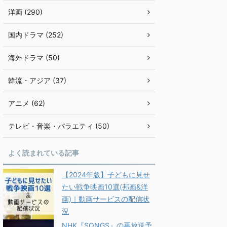
洋画 (290)
国内ドラマ (252)
海外ドラマ (50)
韓流・アジア (37)
アニメ (62)
テレビ・音楽・バラエティ (50)
よく読まれている記事
【2024年版】子どもに見せ
たい戦争映画10選(邦画&洋
画)｜動画サービスの配信状
況
NHK『SONGS』の再放送予