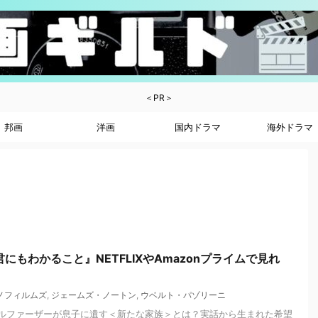
＜PR＞
邦画
洋画
国内ドラマ
海外ドラマ
にもわかること』NETFLIXやAmazonプライムで見れ
ノフィルムズ
,
ジェームズ・ノートン
,
ウベルト・パゾリーニ
ルファーザーが息子に遺す＜新たな家族＞とは？実話から生まれた希望