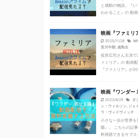
と感動の物語。『い
わかること』の 動画が
映画『ファミリア
2025/11/28
MI
安川午朗
,
成島出
役所広司さん主演で2
ァミリア』の 動画
『ファミリア』が2023
映画『ワンダー
2023/8/29
ダ
ン・ウィルソン
,
ジェ
ラ・ヴィドヴィッチ
小さな一歩が世界を
陽』。 こちらの記事
料視聴できるサブスク 