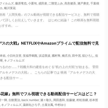
フィルムズ
,
藤原竜也
,
小栗旬
,
成田凌
,
二階堂ふみ
,
高良健吾
,
瀬戸康史
,
千葉雄
カ
,
蜷川実花
映画『人間失格』のフル動画が視聴できる配信サービスと、無料で視聴
いて詳しくお伝えしていきます。 はじめに結論！ この映画を無料視聴
すすめ。 ...
スの大戦』NETFLIXやAmazonプライムで配信無料で見
本佑
,
小日向文世
,
笑福亭鶴瓶
,
浜辺美波
,
國村隼
,
橋爪功
,
田中泯
,
舘ひろし
,
佐
暉
,
キノフィルムズ
れるのか……？戦艦大和の建造をめぐる"机の上の大戦"が始まる。 菅田
アルキメデスの大戦』。 こちらの記事では 映画『アルキメデスの大
る配信サー ...
の花嫁』無料でフル視聴できる動画配信サービスはどこ？
村一輝
,
古館寛治
,
back number
,
瀬々敬久
,
岡田惠和
,
佐藤健
,
村松崇継
,
杉本哲
,
キノフィルムズ
,
薬師丸ひろ子
,
土屋太鳳
,
中村ゆり