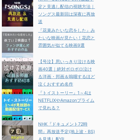
定と見逃し配信の視聴方法｜
ソングス最新回は深夜に再放
送
『花束みたいな恋をした』み
たいな映画が見たい！花恋と
雰囲気が似てる映画9選
【号泣】思いっきり泣ける映
画40選｜絶対ボロボロ泣け
る洋画・邦画＆嗚咽するほど
泣くおすすめ名作
『トイストーリー』1～4は
NETFLIXやAmazonプライム
で見れる？
NHK『ドキュメント72時
間』再放送予定(地上波・BS)
＆見逃し配信