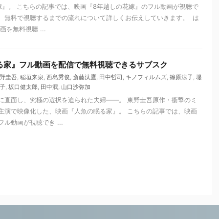
嫁』。 こちらの記事では、映画『8年越しの花嫁』のフル動画が視聴で
、無料で視聴するまでの流れについて詳しくお伝えしていきます。 は
を無料視聴 ...
る家』フル動画を配信で無料視聴できるサブスク
野圭吾
,
稲垣来泉
,
西島秀俊
,
斎藤汰鷹
,
田中哲司
,
キノフィルムズ
,
篠原涼子
,
堤
子
,
坂口健太郎
,
田中泯
,
山口沙弥加
に直面し、究極の選択を迫られた夫婦――。 東野圭吾原作・衝撃のミ
主演で映像化した、映画『人魚の眠る家』。 こちらの記事では、映画
ル動画が視聴でき ...