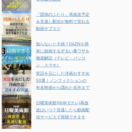
『団地のふたり』再放送予定
＆見逃し配信が無料で見れる
動画サブスク
知らないと大損？DAZNを簡
単に録画するずるい裏ワザを
徹底解説（テレビ・パソコ
ン・スマホ）
実話を元にした洋画おすすめ
50選｜ノンフィクションの
有名映画から隠れた名作まで
日曜美術館(NHK Eテレ)再放
送はいつ？見逃したら動画配
信サービスで視聴できます