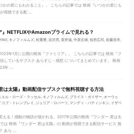
つかの君にもわかること』。 こちらの記事では 映画『いつかの君にも
視聴できる配 ...
』NETFLIXやAmazonプライムで見れる？
YAVI
,
キノフィルムズ
,
松重豊
,
吉沢亮
,
室井滋
,
中原丈雄
,
役所広司
,
佐藤浩市
,
023年1月に公開の映画『ファミリア』。 こちらの記事では 映画『フ
配信しているサブスク あらすじ・感想 についてまとめています。 映画
年 ...
 君は太陽』動画配信サブスクで無料視聴する方法
ニエル・ローズ・ラッセル
,
キノフィルムズ
,
ブライス・ガイザー
,
オーウェ
イコブ・トレンブレイ
,
ジュリア・ロバーツ
,
マンディ・パティンキン
,
イザベ
変える！感動の物語が描かれる、2017年公開の映画『ワンダー 君は太
では 映画『ワンダー 君は太陽』の 動画が視聴できる配信サービス 無
あら ...