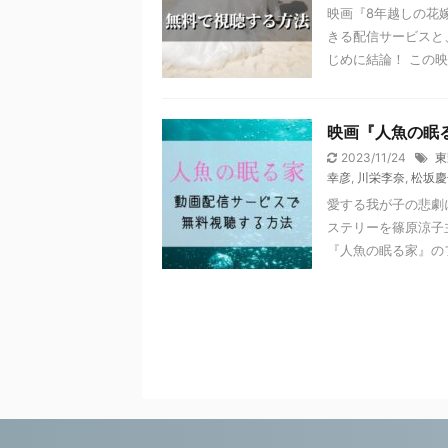
映画『8年越しの花
きる配信サービスと
じめに結論！ この映画
映画『人魚の眠
2023/11/24
東
幸彦
,
川栄李奈
,
松坂慶
愛する我が子の悲劇
ステリーを篠原涼子
『人魚の眠る家』のフ