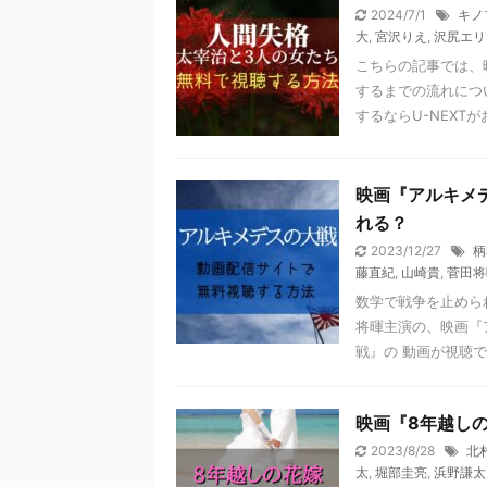
2024/7/1
キノ
大
,
宮沢りえ
,
沢尻エリ
こちらの記事では、
するまでの流れにつ
するならU-NEXTがお
映画『アルキメデ
れる？
2023/12/27
柄
藤直紀
,
山崎貴
,
菅田将
数学で戦争を止めら
将暉主演の、映画『
戦』の 動画が視聴でき
映画『8年越し
2023/8/28
北
太
,
堀部圭亮
,
浜野謙太