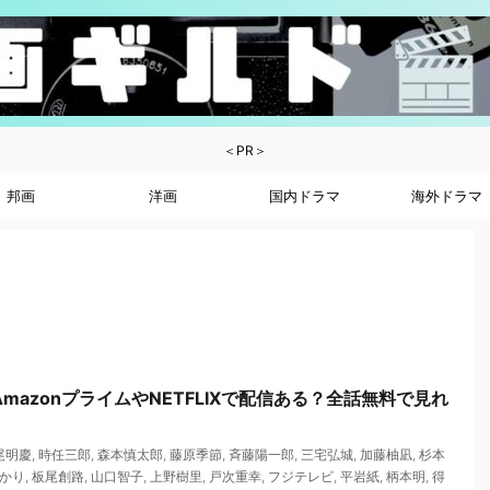
＜PR＞
邦画
洋画
国内ドラマ
海外ドラマ
mazonプライムやNETFLIXで配信ある？全話無料で見れ
尾明慶
,
時任三郎
,
森本慎太郎
,
藤原季節
,
斉藤陽一郎
,
三宅弘城
,
加藤柚凪
,
杉本
かり
,
板尾創路
,
山口智子
,
上野樹里
,
戸次重幸
,
フジテレビ
,
平岩紙
,
柄本明
,
得