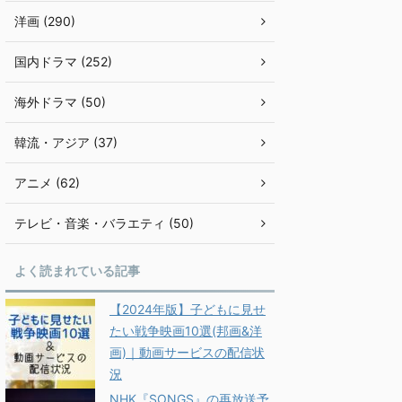
洋画 (290)
国内ドラマ (252)
海外ドラマ (50)
韓流・アジア (37)
アニメ (62)
テレビ・音楽・バラエティ (50)
よく読まれている記事
【2024年版】子どもに見せ
たい戦争映画10選(邦画&洋
画)｜動画サービスの配信状
況
NHK『SONGS』の再放送予