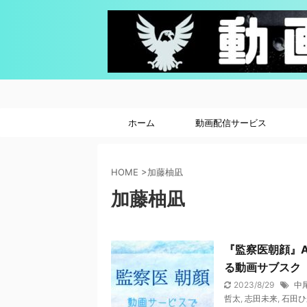
ホーム
動画配信サービス
HOME
>
加藤柚凪
加藤柚凪
『監察医朝顔』A
る動画サブスク
2023/8/29
中
哲太
,
志田未来
,
石田ひ