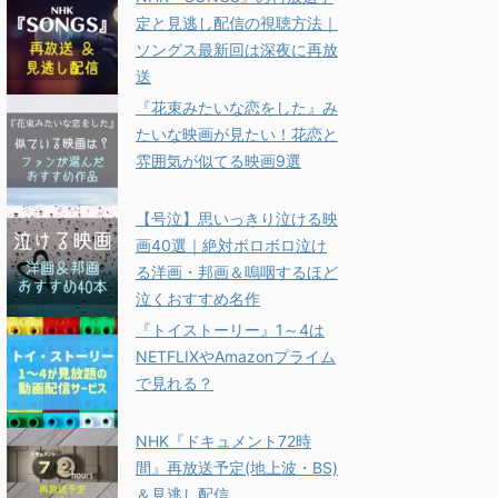
定と見逃し配信の視聴方法｜
ソングス最新回は深夜に再放
送
『花束みたいな恋をした』み
たいな映画が見たい！花恋と
雰囲気が似てる映画9選
【号泣】思いっきり泣ける映
画40選｜絶対ボロボロ泣け
る洋画・邦画＆嗚咽するほど
泣くおすすめ名作
『トイストーリー』1～4は
NETFLIXやAmazonプライム
で見れる？
NHK『ドキュメント72時
間』再放送予定(地上波・BS)
＆見逃し配信