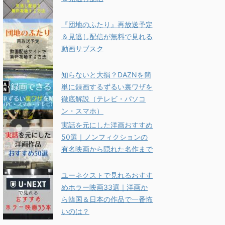
『団地のふたり』再放送予定
＆見逃し配信が無料で見れる
動画サブスク
知らないと大損？DAZNを簡
単に録画するずるい裏ワザを
徹底解説（テレビ・パソコ
ン・スマホ）
実話を元にした洋画おすすめ
50選｜ノンフィクションの
有名映画から隠れた名作まで
ユーネクストで見れるおすす
めホラー映画33選｜洋画か
ら韓国＆日本の作品で一番怖
いのは？