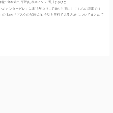
利行
,
宮本茉由
,
平野眞
,
根本ノンジ
,
香川まさひと
だめカンタービレ』以来13年ぶりに月9の主演に！ こちらの記事では
』の 動画サブスクの配信状況 全話を無料で見る方法 についてまとめて