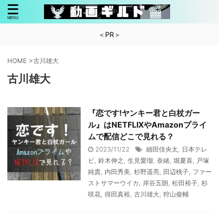
＜PR＞
HOME
>
古川雄大
古川雄大
『恋です!ヤンキー君と白杖ガー
ル』はNETFLIXやAmazonプライ
ムで配信どこで見れる？
2023/11/22
細田佳央太
,
日本テレ
ビ
,
鈴木伸之
,
生見愛瑠
,
奈緒
,
堀夏喜
,
戸塚
純貴
,
内田秀美
,
杉野遥亮
,
田辺桃子
,
ファー
ストサマーウイカ
,
岸谷五朗
,
松田裕子
,
杉
咲花
,
得田真裕
,
古川雄大
,
狩山俊輔