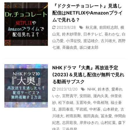
『ドクターチョコレート』見逃し
配信はNETFLIXやAmazonプライ
ムで見れる？
2023/8/28
秋元康
,
前田旺志郎
,
横
山克
,
鈴木紗理奈
,
日本テレビ
,
葵わかな
,
白
山乃愛
,
小澤征悦
,
渡辺雄介
,
古川雄大
,
西野
七瀬
,
斉藤由貴
,
坂口健太郎
NHKドラマ『大奥』再放送予定
(2023)＆見逃し配信が無料で見れ
る動画サブスク
2023/12/20
NHK
,
鈴木杏
,
愛希れ
いか
,
宮野真守
,
安田顕
,
瀧内久美
,
仲里依
紗
,
松下奈緒
,
玉置玲央
,
中島裕翔
,
福士蒼
汰
,
原田泰造
,
平岩紙
,
中村蒼
,
山本耕史
,
古
川雄大
,
村雨辰剛
,
堀田真由
,
冨永愛
,
仲間由
紀恵
,
志田彩良
,
岸井ゆきの
,
山村紅葉
,
森下
佳子
,
三谷昌登