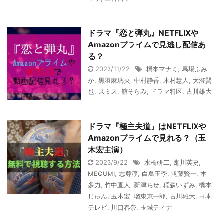
ドラマ『恋と弾丸』NETFLIXや
Amazonプライムで見逃し配信あ
る？
2023/11/22
橋本マナミ
,
馬場ふみ
か
,
黒羽麻璃央
,
中村静香
,
木村慧人
,
大澄賢
也
,
スミス
,
舘そらみ
,
ドラマ特区
,
古川雄大
ドラマ『極主夫道』はNETFLIXや
Amazonプライムで見れる？（玉
木宏主演）
2023/9/22
水橋研二
,
瀬川英史
,
MEGUMI
,
志尊淳
,
白鳥玉季
,
滝藤賢一
,
本
多力
,
竹中直人
,
新津ちせ
,
稲森いずみ
,
橋本
じゅん
,
玉木宏
,
瑠東東一郎
,
古川雄大
,
日本
テレビ
,
川口春奈
,
玉城ティナ