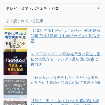
テレビ・音楽・バラエティ (50)
よく読まれている記事
【2024年版】子どもに見せたい戦争映画
10選(邦画&洋画)｜動画サービスの配信状
況
NHK『SONGS』の再放送予定と見逃し配
信の視聴方法｜ソングス最新回は深夜に
再放送
『花束みたいな恋をした』みたいな映画
が見たい！花恋と雰囲気が似てる映画9選
【号泣】思いっきり泣ける映画40選｜絶