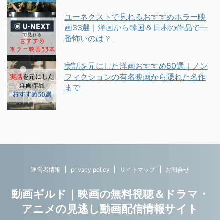
ユーネクストで見れるおすすめホラー映
画33選｜洋画から韓国＆日本の作品で一
番怖いのは？
実話を元にした洋画おすすめ50選｜ノン
フィクションの有名映画から隠れた名作
まで
運営者情報
privacy policy
サイトマップ
お問合せ
動画ギルド｜映画の無料視聴＆ドラマ・
アニメの見逃し動画配信情報サイト