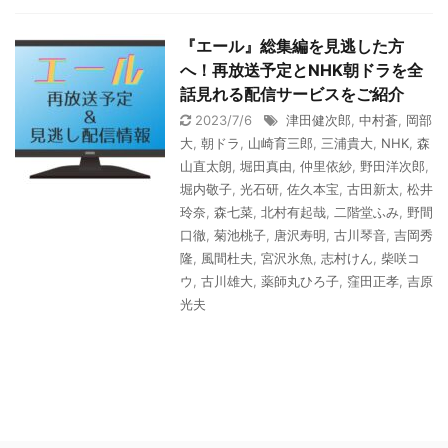
『エール』総集編を見逃した方
へ！再放送予定とNHK朝ドラを全
話見れる配信サービスをご紹介
2023/7/6
津田健次郎
,
中村蒼
,
岡部
大
,
朝ドラ
,
山崎育三郎
,
三浦貴大
,
NHK
,
森
山直太朗
,
堀田真由
,
仲里依紗
,
野田洋次郎
,
堀内敬子
,
光石研
,
佐久本宝
,
古田新太
,
松井
玲奈
,
森七菜
,
北村有起哉
,
二階堂ふみ
,
野間
口徹
,
菊池桃子
,
唐沢寿明
,
古川琴音
,
吉岡秀
隆
,
風間杜夫
,
宮沢氷魚
,
志村けん
,
柴咲コ
ウ
,
古川雄大
,
薬師丸ひろ子
,
窪田正孝
,
吉原
光夫