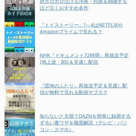
対ボロボロ泣ける洋画・邦画＆嗚咽する
ほど泣くおすすめ名作
『トイストーリー』1～4はNETFLIXや
Amazonプライムで見れる？
NHK『ドキュメント72時間』再放送予定
(地上波・BS)＆見逃し配信
『団地のふたり』再放送予定＆見逃し配
信が無料で見れる動画サブスク
知らないと大損？DAZNを簡単に録画する
ずるい裏ワザを徹底解説（テレビ・パソ
コン・スマホ）