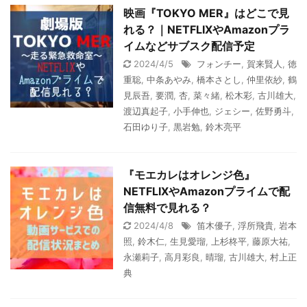
映画『TOKYO MER』はどこで見
れる？｜NETFLIXやAmazonプラ
イムなどサブスク配信予定
2024/4/5
フォンチー
,
賀来賢人
,
徳
重聡
,
中条あやみ
,
橋本さとし
,
仲里依紗
,
鶴
見辰吾
,
要潤
,
杏
,
菜々緒
,
松木彩
,
古川雄大
,
渡辺真起子
,
小手伸也
,
ジェシー
,
佐野勇斗
,
石田ゆり子
,
黒岩勉
,
鈴木亮平
『モエカレはオレンジ色』
NETFLIXやAmazonプライムで配
信無料で見れる？
2024/4/8
笛木優子
,
浮所飛貴
,
岩本
照
,
鈴木仁
,
生見愛瑠
,
上杉柊平
,
藤原大祐
,
永瀬莉子
,
高月彩良
,
晴瑠
,
古川雄大
,
村上正
典