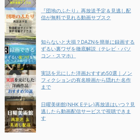
『団地のふたり』再放送予定＆見逃し配
信が無料で見れる動画サブスク
知らないと大損？DAZNを簡単に録画する
ずるい裏ワザを徹底解説（テレビ・パソ
コン・スマホ）
実話を元にした洋画おすすめ50選｜ノン
フィクションの有名映画から隠れた名作
まで
日曜美術館(NHK Eテレ)再放送はいつ？見
逃したら動画配信サービスで視聴できま
す