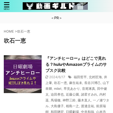
＜PR＞
HOME
>
吹石一恵
吹石一恵
『アンチヒーロー』はどこで見れ
る？huluやAmazonプライムのサ
ブスク比較
2024/6/17
福田哲平
,
北村匠海
,
井
上肇
,
吹石一恵
,
麻生祐未
,
長谷川博己
,
山下
幸輝
,
milet
,
早見あかり
,
音尾琢真
,
田中健
太
,
迫田孝也
,
近藤公園
,
諸星すみれ
,
内村
遥
,
馬場徹
,
神野三鈴
,
藤木直人
,
一ノ瀬ワタ
ル
,
大島優子
,
相島一之
,
渡邊圭祐
,
前原瑞
樹
,
和田聰宏
,
日曜劇場
,
中井和哉
,
山本浩