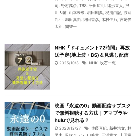
司
,
野村萬斎
,
TBS
,
平田広明
,
緒形直人
,
浪
川大輔
,
山本未來
,
岩田剛典
,
梶浦由記
,
渡辺
邦斗
,
堀田真由
,
細田善彦
,
木村佳乃
,
宮尾俊
太郎
,
関智一
NHK『ドキュメント72時間』再放
送予定(地上波・BS)＆見逃し配信
2025/10/3
NHK
,
吹石一恵
映画『永遠の0』動画配信サブスク
で無料視聴する方法｜アマプラや
huluで見れる？
2023/12/27
佐藤直紀
,
新井浩文
,
林
民夫
,
風吹ジュン
,
山崎貴
,
三浦貴大
,
上田竜