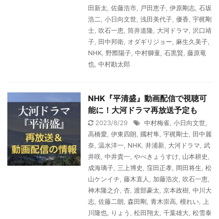
田新太
,
佐藤浩市
,
戸田恵子
,
伊原剛志
,
石坂
浩二
,
小日向文世
,
浅田美代子
,
優香
,
宇梶剛
士
,
吹石一恵
,
筒井道隆
,
大河ドラマ
,
沢口靖
子
,
田中邦衛
,
オダギリジョー
,
麻生久美子
,
NHK
,
野際陽子
,
中村獅童
,
石黒賢
,
藤原竜
也
,
中村勘太郎
NHK『平清盛』動画配信で視聴可
能に！大河ドラマ再放送予定も
2023/8/29
中村梅雀
,
小日向文世
,
高橋愛
,
伊東四朗
,
國村隼
,
宇梶剛士
,
田中麗
奈
,
温水洋一
,
NHK
,
井浦新
,
大河ドラマ
,
武
井咲
,
中井貴一
,
やべきょうすけ
,
山本耕史
,
成海璃子
,
三上博史
,
窪田正孝
,
岡田将生
,
松
山ケンイチ
,
藤木直人
,
加藤浩次
,
吹石一恵
,
神木隆之介
,
杏
,
渡部豪太
,
京本政樹
,
中川大
志
,
佐藤二朗
,
森田剛
,
青木崇高
,
檀れい
,
上
川隆也
,
りょう
,
松田翔太
,
千葉雄大
,
松雪泰