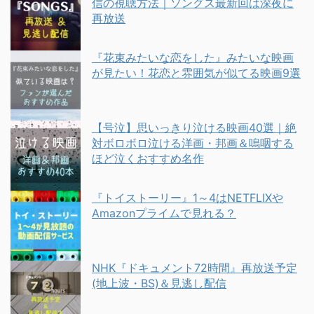
信の視聴方法｜ソングス最新回は深夜に
再放送
『花束みたいな恋をした』みたいな映画
が見たい！花恋と雰囲気が似てる映画9選
【号泣】思いっきり泣ける映画40選｜絶
対ボロボロ泣ける洋画・邦画＆嗚咽する
ほど泣くおすすめ名作
『トイストーリー』1～4はNETFLIXや
Amazonプライムで見れる？
NHK『ドキュメント72時間』再放送予定
(地上波・BS)＆見逃し配信