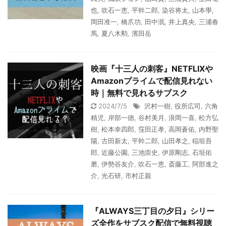
也
,
吹石一恵
,
平幹二郎
,
染谷将太
,
山本學
,
岡田准一
,
橋爪功
,
田中泯
,
井上真央
,
三浦春
馬
,
夏八木勲
,
濱田岳
映画『十三人の刺客』NETFLIXや
Amazonプライムで配信見れない
時｜無料で見れるサブスク
2024/7/5
沢村一樹
,
役所広司
,
六角
精児
,
岸部一徳
,
谷村美月
,
浪岡一喜
,
松方弘
樹
,
松本幸四郎
,
窪田正孝
,
高岡蒼佑
,
内野聖
陽
,
古田新太
,
平幹二郎
,
山田孝之
,
稲垣吾
郎
,
近藤公園
,
三池崇史
,
伊原剛志
,
石垣佑
磨
,
伊勢谷友介
,
吹石一恵
,
斎藤工
,
阿部進之
介
,
光石研
,
市村正親
『ALWAYS三丁目の夕日』シリー
ズ全作をサブスク配信で無料視聴