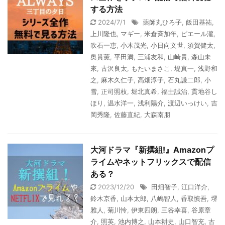
する方法
2024/7/1
薬師丸ひろ子
,
飯田基祐
,
上川隆也
,
マギー
,
米倉斉加年
,
ピエール瀧
,
吹石一恵
,
小木茂光
,
小日向文世
,
須賀健太
,
奥貫薫
,
平田満
,
三浦友和
,
山崎貴
,
森山未
來
,
古沢良太
,
もたいまさこ
,
堤真一
,
浅野和
之
,
麻木久仁子
,
高畑淳子
,
石丸謙二郎
,
小
雪
,
正司照枝
,
堀北真希
,
福士誠治
,
貫地谷し
ほり
,
温水洋一
,
浅利陽介
,
渡辺いっけい
,
吉
岡秀隆
,
佐藤直紀
,
大森南朋
大河ドラマ『新撰組!』Amazonプ
ライムやネットフリックスで配信
ある？
2023/12/20
田畑智子
,
江口洋介
,
鈴木京香
,
山本太郎
,
八嶋智人
,
香取慎吾
,
堺
雅人
,
菊川怜
,
伊東四朗
,
三谷幸喜
,
谷原章
介
,
照英
,
池内博之
,
山本耕史
,
山口智充
,
古