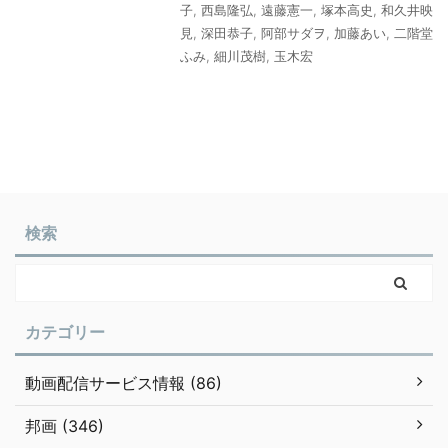
子
,
西島隆弘
,
遠藤憲一
,
塚本高史
,
和久井映
見
,
深田恭子
,
阿部サダヲ
,
加藤あい
,
二階堂
ふみ
,
細川茂樹
,
玉木宏
検索
カテゴリー
動画配信サービス情報 (86)
邦画 (346)