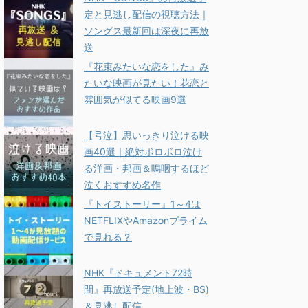
定と見逃し配信の視聴方法｜
ソングス最新回は深夜に再放
送
『花束みたいな恋をした』み
たいな映画が見たい！花恋と
雰囲気が似てる映画9選
【号泣】思いっきり泣ける映
画40選｜絶対ボロボロ泣け
る洋画・邦画＆嗚咽するほど
泣くおすすめ名作
『トイストーリー』1～4は
NETFLIXやAmazonプライム
で見れる？
NHK『ドキュメント72時
間』再放送予定(地上波・BS)
＆見逃し配信