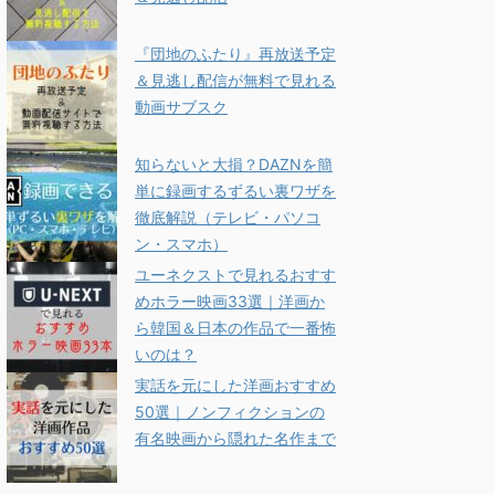
『団地のふたり』再放送予定
＆見逃し配信が無料で見れる
動画サブスク
知らないと大損？DAZNを簡
単に録画するずるい裏ワザを
徹底解説（テレビ・パソコ
ン・スマホ）
ユーネクストで見れるおすす
めホラー映画33選｜洋画か
ら韓国＆日本の作品で一番怖
いのは？
実話を元にした洋画おすすめ
50選｜ノンフィクションの
有名映画から隠れた名作まで