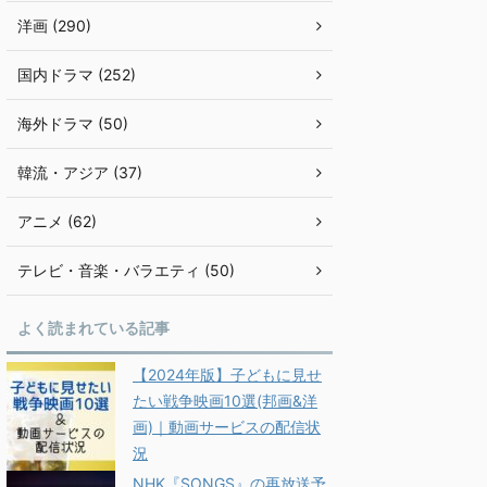
洋画 (290)
国内ドラマ (252)
海外ドラマ (50)
韓流・アジア (37)
アニメ (62)
テレビ・音楽・バラエティ (50)
よく読まれている記事
【2024年版】子どもに見せ
たい戦争映画10選(邦画&洋
画)｜動画サービスの配信状
況
NHK『SONGS』の再放送予