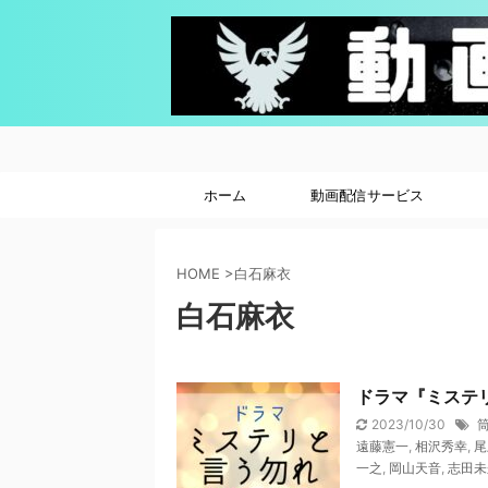
ホーム
動画配信サービス
HOME
>
白石麻衣
白石麻衣
ドラマ『ミステリ
2023/10/30
遠藤憲一
,
相沢秀幸
,
尾
一之
,
岡山天音
,
志田未