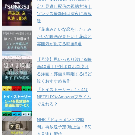
定と見逃し配信の視聴方法｜
ソングス最新回は深夜に再放
送
『花束みたいな恋をした』み
たいな映画が見たい！花恋と
雰囲気が似てる映画9選
【号泣】思いっきり泣ける映
画40選｜絶対ボロボロ泣け
る洋画・邦画＆嗚咽するほど
泣くおすすめ名作
『トイストーリー』1～4は
NETFLIXやAmazonプライム
で見れる？
NHK『ドキュメント72時
間』再放送予定(地上波・BS)
＆見逃し配信