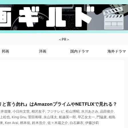
＜PR＞
邦画
洋画
国内ドラマ
海外ドラマ
と言う勿れ』はAmazonプライムやNETFLIXで見れる？
筒井道隆
,
小日向文世
,
相沢友子
,
フジテレビ
,
松山博昭
,
水川あさみ
,
品田俊介
,
上松也
,
King Gnu
,
菅田将暉
,
永山瑛太
,
船越英一郎
,
早乙女太一
,
門脇麦
,
相島
来
,
Ken Arai
,
柄本佑
,
鈴木浩介
,
佐々木蔵之介
,
白石麻衣
,
伊藤沙莉