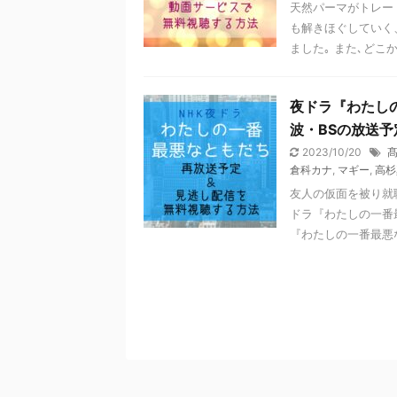
天然パーマがトレー
も解きほぐしていく
ました｡ また､どこか
夜ドラ『わたし
波・BSの放送
2023/10/20
倉科カナ
,
マギー
,
高杉
友人の仮面を被り就職
ドラ『わたしの一番
『わたしの一番最悪な友