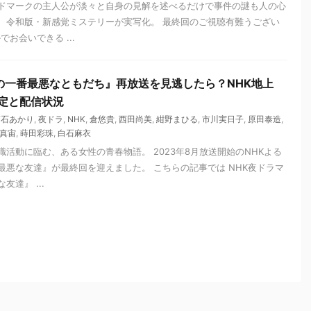
ドマークの主人公が淡々と自身の見解を述べるだけで事件の謎も人の心
、令和版・新感覚ミステリーが実写化。 最終回のご視聴有難うござい
でお会いできる ...
の一番最悪なともだち』再放送を見逃したら？NHK地上
予定と配信状況
髙石あかり
,
夜ドラ
,
NHK
,
倉悠貴
,
西田尚美
,
紺野まひる
,
市川実日子
,
原田泰造
,
真宙
,
蒔田彩珠
,
白石麻衣
活動に臨む、ある女性の青春物語。 2023年8月放送開始のNHKよる
最悪な友達』が最終回を迎えました。 こちらの記事では NHK夜ドラマ
達』 ...