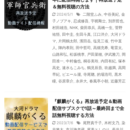
＆無料視聴の方法
2024/5/1
二階堂ふみ
,
中谷美紀
,
金
子ノブアキ
,
忍成修吾
,
宇梶剛士
,
別所哲也
,
村田雄浩
,
NHK
,
柴田恭兵
,
高橋一生
,
菅野
祐悟
,
田中圭
,
生田斗真
,
江口洋介
,
大河ドラ
マ
,
片岡鶴太郎
,
濱田岳
,
塩見三省
,
竹中直
人
,
陣内孝則
,
田中哲司
,
高畑充希
,
竜雷太
,
山路和弘
,
松坂桃李
,
戸田菜穂
,
伊武雅刀
,
岡
田准一
,
中村倫也
,
桐谷美玲
,
内田有紀
,
塚本
高史
,
速水もこみち
,
鶴見辰吾
,
吹越満
,
高岡
早紀
,
ピエール瀧
,
寺尾聰
,
的場浩司
,
黒木
瞳
,
谷原章介
,
永井大
,
春風亭小朝
,
近藤芳正
『麒麟がくる』再放送予定＆動画
配信サブスクで1話～最終回まで全
話無料視聴する方法
2023/7/6
尾野真千子
,
木村文乃
,
染
谷将太
,
市川海老蔵
,
尾美としのり
,
長谷川