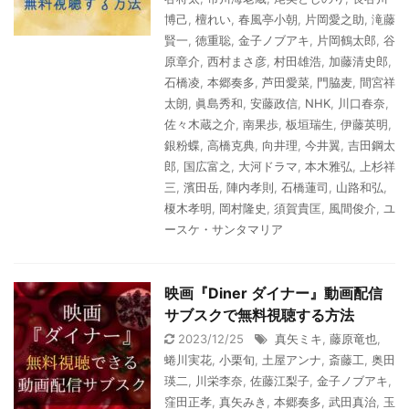
博己
,
檀れい
,
春風亭小朝
,
片岡愛之助
,
滝藤
賢一
,
徳重聡
,
金子ノブアキ
,
片岡鶴太郎
,
谷
原章介
,
西村まさ彦
,
村田雄浩
,
加藤清史郎
,
石橋凌
,
本郷奏多
,
芦田愛菜
,
門脇麦
,
間宮祥
太朗
,
眞島秀和
,
安藤政信
,
NHK
,
川口春奈
,
佐々木蔵之介
,
南果歩
,
板垣瑞生
,
伊藤英明
,
銀粉蝶
,
高橋克典
,
向井理
,
今井翼
,
吉田鋼太
郎
,
国広富之
,
大河ドラマ
,
本木雅弘
,
上杉祥
三
,
濱田岳
,
陣内孝則
,
石橋蓮司
,
山路和弘
,
榎木孝明
,
岡村隆史
,
須賀貴匡
,
風間俊介
,
ユ
ースケ・サンタマリア
映画『Diner ダイナー』動画配信
サブスクで無料視聴する方法
2023/12/25
真矢ミキ
,
藤原竜也
,
蜷川実花
,
小栗旬
,
土屋アンナ
,
斎藤工
,
奥田
瑛二
,
川栄李奈
,
佐藤江梨子
,
金子ノブアキ
,
窪田正孝
,
真矢みき
,
本郷奏多
,
武田真治
,
玉