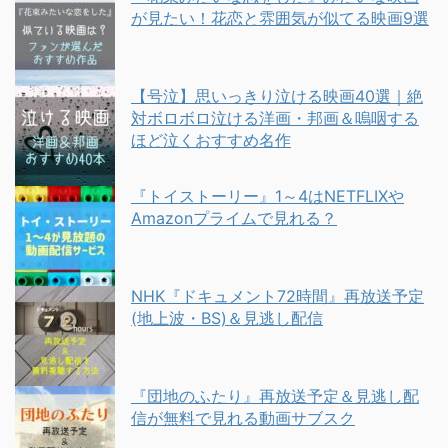
が見たい！花恋と雰囲気が似てる映画9選
【号泣】思いっきり泣ける映画40選｜絶
対ボロボロ泣ける洋画・邦画＆嗚咽する
ほど泣くおすすめ名作
『トイストーリー』1～4はNETFLIXや
Amazonプライムで見れる？
NHK『ドキュメント72時間』再放送予定
(地上波・BS)＆見逃し配信
『団地のふたり』再放送予定＆見逃し配
信が無料で見れる動画サブスク