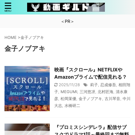
＜PR＞
HOME
>
金子ノブアキ
金子ノブアキ
映画『スクロール』NETFLIXや
Amazonプライムで配信見れる？
2025/11/28
莉子
,
忍成修吾
,
相田翔
子
,
MEGUMI
,
三河悠冴
,
北村匠海
,
清水康
彦
,
松岡茉優
,
金子ノブアキ
,
古川琴音
,
中川
大志
,
水橋研二
『プロミスシンデレラ』配信サブ
スクでドラマ1話～最終回まで無料