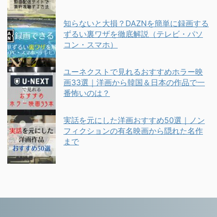
知らないと大損？DAZNを簡単に録画する
ずるい裏ワザを徹底解説（テレビ・パソ
コン・スマホ）
ユーネクストで見れるおすすめホラー映
画33選｜洋画から韓国＆日本の作品で一
番怖いのは？
実話を元にした洋画おすすめ50選｜ノン
フィクションの有名映画から隠れた名作
まで