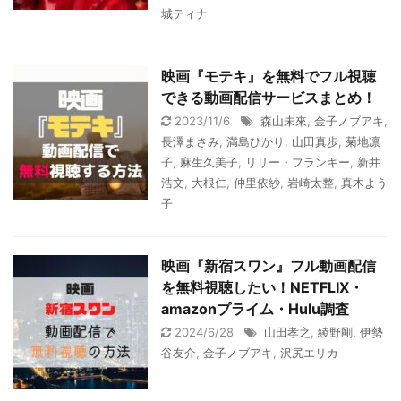
城ティナ
映画『モテキ』を無料でフル視聴
できる動画配信サービスまとめ！
2023/11/6
森山未來
,
金子ノブアキ
,
長澤まさみ
,
満島ひかり
,
山田真歩
,
菊地凛
子
,
麻生久美子
,
リリー・フランキー
,
新井
浩文
,
大根仁
,
仲里依紗
,
岩崎太整
,
真木よう
子
映画『新宿スワン』フル動画配信
を無料視聴したい！NETFLIX・
amazonプライム・Hulu調査
2024/6/28
山田孝之
,
綾野剛
,
伊勢
谷友介
,
金子ノブアキ
,
沢尻エリカ