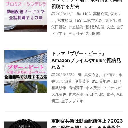
視聴する方法
2023/12/1
LiSA
,
高橋克実
,
森カン
ナ
,
松井玲奈
,
TBS
,
二階堂ふみ
,
堺小春
,
眞
栄田郷敦
,
井之脇海
,
松村沙友理
,
友近
,
金子
ノブアキ
,
三田佳子
,
岩田剛典
ドラマ『ブザー・ビート』
Amazonプライムやhuluで配信見
れる？
2023/8/29
真矢みき
,
山下智久
,
永
井大
,
大政絢
,
伊藤英明
,
B'z
,
貫地谷しほり
,
相武紗季
,
溝端淳平
,
小木茂光
,
フジテレビ
,
大森美香
,
青木崇高
,
金田哲
,
北川景子
,
永山
耕三
,
金子ノブアキ
軍師官兵衛は動画配信停止？2023
年に配信再開します｜再放送予定