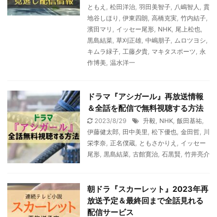
ともえ
,
松田洋治
,
羽田美智子
,
八嶋智人
,
貫
地谷しほり
,
伊東四朗
,
高橋克実
,
竹内結子
,
濱田マリ
,
イッセー尾形
,
NHK
,
尾上松也
,
黒島結菜
,
草刈正雄
,
中嶋朋子
,
ムロツヨシ
,
キムラ緑子
,
工藤夕貴
,
マキタスポーツ
,
永
作博美
,
温水洋一
ドラマ『アシガール』再放送情報
＆全話を配信で無料視聴する方法
2023/8/29
升毅
,
NHK
,
飯田基祐
,
伊藤健太郎
,
田中美里
,
松下優也
,
金田哲
,
川
栄李奈
,
正名僕蔵
,
ともさかりえ
,
イッセー
尾形
,
黒島結菜
,
古館寛治
,
石黒賢
,
竹井亮介
朝ドラ『スカーレット』2023年再
放送予定＆最終回まで全話見れる
配信サービス