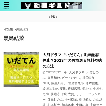
＜PR＞
HOME
>
黒島結菜
黒島結菜
大河ドラマ『いだてん』動画配信
停止？2023年の再放送＆無料視聴
の方法
2023/7/12
大河ドラマ
,
大竹しの
ぶ
,
峯田和伸
,
ビートたけし
,
川栄李奈
,
NHK
,
麻生久美子
,
宮藤官九郎
,
塚本信也
,
綾瀬はるか
,
夏帆
,
役所広司
,
柄本佑
,
中村七
之助
,
勝地涼
,
仲野太賀
,
リリー・フランキ
ー
,
寺島しのぶ
,
中村獅童
,
桐谷健太
,
永山絢
斗
,
杉本哲太
,
加藤雅也
,
生田斗真
,
安藤サク