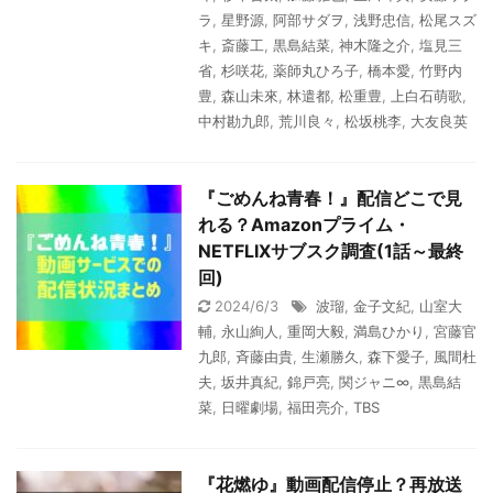
ラ
,
星野源
,
阿部サダヲ
,
浅野忠信
,
松尾スズ
キ
,
斎藤工
,
黒島結菜
,
神木隆之介
,
塩見三
省
,
杉咲花
,
薬師丸ひろ子
,
橋本愛
,
竹野内
豊
,
森山未來
,
林遣都
,
松重豊
,
上白石萌歌
,
中村勘九郎
,
荒川良々
,
松坂桃李
,
大友良英
『ごめんね青春！』配信どこで見
れる？Amazonプライム・
NETFLIXサブスク調査(1話～最終
回)
2024/6/3
波瑠
,
金子文紀
,
山室大
輔
,
永山絢人
,
重岡大毅
,
満島ひかり
,
宮藤官
九郎
,
斉藤由貴
,
生瀬勝久
,
森下愛子
,
風間杜
夫
,
坂井真紀
,
錦戸亮
,
関ジャニ∞
,
黒島結
菜
,
日曜劇場
,
福田亮介
,
TBS
『花燃ゆ』動画配信停止？再放送