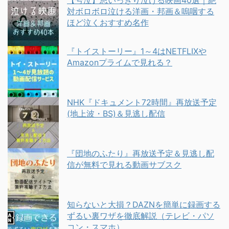
【号泣】思いっきり泣ける映画40選｜絶
対ボロボロ泣ける洋画・邦画＆嗚咽する
ほど泣くおすすめ名作
『トイストーリー』1～4はNETFLIXや
Amazonプライムで見れる？
NHK『ドキュメント72時間』再放送予定
(地上波・BS)＆見逃し配信
『団地のふたり』再放送予定＆見逃し配
信が無料で見れる動画サブスク
知らないと大損？DAZNを簡単に録画する
ずるい裏ワザを徹底解説（テレビ・パソ
コン・スマホ）