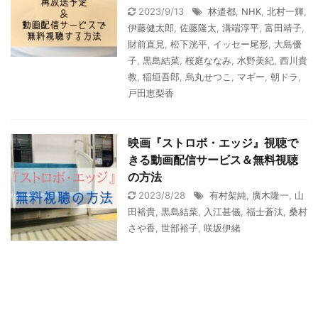
2023/9/13
林遣都
,
NHK
,
北村一輝
,
伊藤健太郎
,
佐藤隆太
,
溝端淳平
,
富田靖子
,
財前直見
,
松下洸平
,
イッセー尾形
,
大島優
子
,
黒島結菜
,
桜庭ななみ
,
水野美紀
,
西川貴
教
,
稲垣吾郎
,
烏丸せつこ
,
マギー
,
朝ドラ
,
戸田恵梨香
映画『ストロボ・エッジ』視聴で
きる動画配信サービス＆無料視聴
の方法
2023/8/28
有村架純
,
廣木隆一
,
山
田裕貴
,
黒島結菜
,
入江甚儀
,
福士蒼汰
,
桑村
さや香
,
世部裕子
,
咲坂伊緒