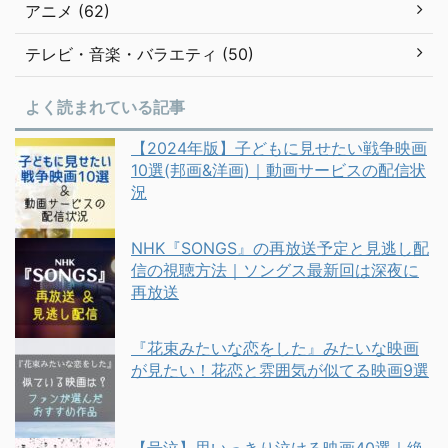
アニメ (62)
テレビ・音楽・バラエティ (50)
よく読まれている記事
【2024年版】子どもに見せたい戦争映画
10選(邦画&洋画)｜動画サービスの配信状
況
NHK『SONGS』の再放送予定と見逃し配
信の視聴方法｜ソングス最新回は深夜に
再放送
『花束みたいな恋をした』みたいな映画
が見たい！花恋と雰囲気が似てる映画9選