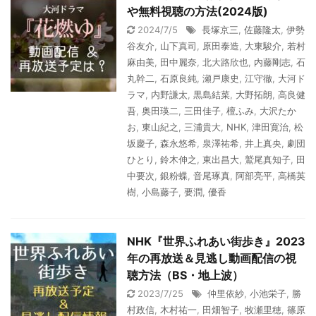
や無料視聴の方法(2024版)
2024/7/5
長塚京三
,
佐藤隆太
,
伊勢
谷友介
,
山下真司
,
原田泰造
,
大東駿介
,
若村
麻由美
,
田中麗奈
,
北大路欣也
,
内藤剛志
,
石
丸幹二
,
石原良純
,
瀬戸康史
,
江守徹
,
大河ド
ラマ
,
内野謙太
,
黒島結菜
,
大野拓朗
,
高良健
吾
,
奥田瑛二
,
三田佳子
,
檀ふみ
,
大沢たか
お
,
東山紀之
,
三浦貴大
,
NHK
,
津田寛治
,
松
坂慶子
,
森永悠希
,
泉澤祐希
,
井上真央
,
劇団
ひとり
,
鈴木伸之
,
東出昌大
,
鷲尾真知子
,
田
中要次
,
銀粉蝶
,
音尾琢真
,
阿部亮平
,
高橋英
樹
,
小島藤子
,
要潤
,
優香
NHK『世界ふれあい街歩き』2023
年の再放送＆見逃し動画配信の視
聴方法（BS・地上波）
2023/7/25
仲里依紗
,
小池栄子
,
勝
村政信
,
木村祐一
,
田畑智子
,
牧瀬里穂
,
篠原