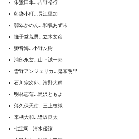
朱鷺田隼…吉野裕行
藍染小町…長江里加
翡翠かのん…和氣あず未
撫子益荒男…立木文彦
獅音海…小野友樹
浦部永玄…山下誠一郎
雪野アンジェリカ…鬼頭明里
石川宗次郎…濱野大輝
明林恋蓮…黒沢ともよ
薄久保天使…三上枝織
来栖大和…逢坂良太
七宝司…清水優譲