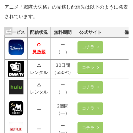
アニメ『戦隊大失格』の見逃し配信先は以下のように発表
されています。
サービス
配信状況
無料期間
公式サイト
備
○
ー
コチラ
見放題
（―）
△
30日間
コチラ
レンタル
（550Pt）
△
ー
コチラ
レンタル
（―）
2週間
コチラ
ー
（―）
ー
コチラ
ー
（―）