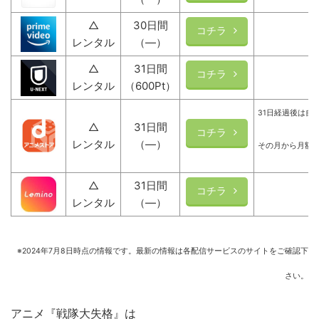
△
30日間
コチラ
レンタル
（―）
△
31日間
コチラ
レンタル
（600Pt）
31日経過後は自
△
31日間
コチラ
レンタル
（―）
その月から月額
△
31日間
コチラ
レンタル
（―）
※2024年7月8日時点の情報です。最新の情報は各配信サービスのサイトをご確認下
さい。
アニメ『戦隊大失格』は