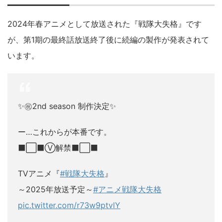
2024年春アニメとして放送された『戦隊大失格』です
が、第1期の最終話放送終了後に続編の製作が発表されて
います。
✨㊗2nd season 制作決定✨
ー…これからが本番です。
⬛⬜⬛Ⓥ解禁⬛⬜⬛
TVアニメ『
#戦隊大失格
』
ㅤ～2025年放送予定～
#アニメ戦隊大失格
pic.twitter.com/r73w9ptvlY