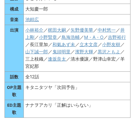
大知慶一郎
構成
池頼広
音楽
小林裕介
／
梶田大嗣
／
矢野優美華
／
中村悠一
／
井
出演
上剛
／
小野賢章
／
鳥海浩輔
／
M・A・O
／
吉野裕行
／長江里加／
和氣あず未
／
立木文彦
／
小野友樹
／
山下誠一郎
／
鬼頭明里
／
濱野大輝
／
黒沢ともよ
／
三上枝織／
逢坂良太
／清水優譲／野津山幸宏／羊
宮妃那
全12話
話数
キタニタツヤ「次回予告」
OP主題
歌
ナナヲアカリ「正解はいらない」
ED主題
歌