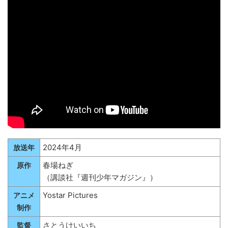
2024年4月
放送年
春場ねぎ
原作
（講談社『週刊少年マガジン』）
Yostar Pictures
アニメ
制作
さとうけいいち
監督