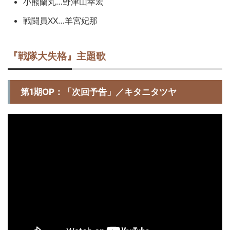
小熊蘭丸…野津山幸宏
戦闘員XX…羊宮妃那
『戦隊大失格』主題歌
第1期OP：「次回予告」／キタニタツヤ