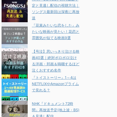
定と見逃し配信の視聴方法｜
ソングス最新回は深夜に再放
送
『花束みたいな恋をした』み
たいな映画が見たい！花恋と
雰囲気が似てる映画9選
【号泣】思いっきり泣ける映
画40選｜絶対ボロボロ泣け
る洋画・邦画＆嗚咽するほど
泣くおすすめ名作
『トイストーリー』1～4は
NETFLIXやAmazonプライム
で見れる？
NHK『ドキュメント72時
間』再放送予定(地上波・BS)
＆見逃し配信