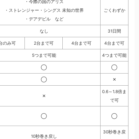
・今際の国のアリス
・ストレンジャー・シングス 未知の世界
ごくわずか
・デアデビル など
なし
31日間
1台のみ可
2台まで可
4台まで可
4台まで可
5つまで可能
4つまで可能
◯
◯
◯
✕
0.6～1.8倍ま
✕
で可
◯
◯
30秒巻き戻
10秒巻き戻し