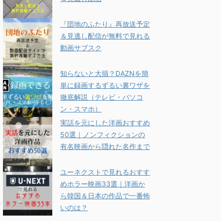
『団地のふたり』再放送予定
＆見逃し配信が無料で見れる
動画サブスク
知らないと大損？DAZNを簡
単に録画するずるい裏ワザを
徹底解説（テレビ・パソコ
ン・スマホ）
実話を元にした洋画おすすめ
50選｜ノンフィクションの
有名映画から隠れた名作まで
ユーネクストで見れるおすす
めホラー映画33選｜洋画か
ら韓国＆日本の作品で一番怖
いのは？