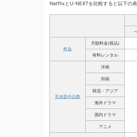
NetflixとU-NEXTを比較すると以
月額料金(税込)
料金
有料レンタル
洋画
邦画
韓流・アジア
見放題作品数
海外ドラマ
国内ドラマ
アニメ