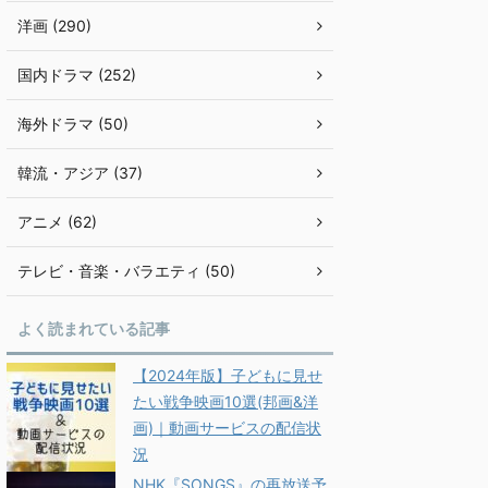
洋画 (290)
国内ドラマ (252)
海外ドラマ (50)
韓流・アジア (37)
アニメ (62)
テレビ・音楽・バラエティ (50)
よく読まれている記事
【2024年版】子どもに見せ
たい戦争映画10選(邦画&洋
画)｜動画サービスの配信状
況
NHK『SONGS』の再放送予