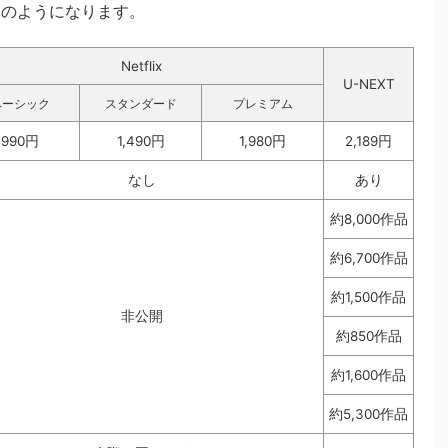
下の表のようになります。
Netflix
U-NEXT
ベーシック
スタンダード
プレミアム
990円
1,490円
1,980円
2,189円
なし
あり
約8,000作品
約6,700作品
約1,500作品
非公開
約850作品
約1,600作品
約5,300作品