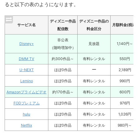
ると以下の表のようになります。
ディズニー作品
ディズニー作品の
サービス名
月額料金(税込)
配信数
料金区分
非公表
Disney+
見放題
1,140円～
（随時増加中）
DMM TV
約300作品～
有料レンタル
550円
ー
U-NEXT
ほぼ0作品
2,189円
Lemino
ほぼ0作品
有料レンタル
990円
Amazonプライムビデオ
約170作品～
有料レンタル
600円
FODプレミアム
ほぼ0作品
有料レンタル
976円
hulu
ほぼ0作品
有料レンタル
1,026円
Netflix
ほぼ0作品
有料レンタル
980円～