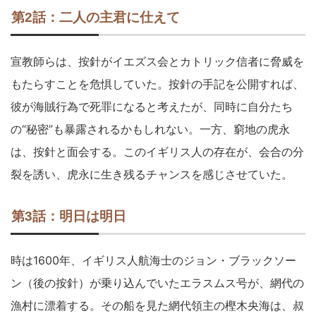
第2話：二人の主君に仕えて
宣教師らは、按針がイエズス会とカトリック信者に脅威を
もたらすことを危惧していた。按針の手記を公開すれば、
彼が海賊行為で死罪になると考えたが、同時に自分たち
の“秘密”も暴露されるかもしれない。一方、窮地の虎永
は、按針と面会する。このイギリス人の存在が、会合の分
裂を誘い、虎永に生き残るチャンスを感じさせていた。
第3話：明日は明日
時は1600年、イギリス人航海士のジョン・ブラックソー
ン（後の按針）が乗り込んでいたエラスムス号が、網代の
漁村に漂着する。その船を見た網代領主の樫木央海は、叔