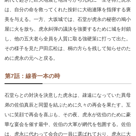
は、自分の命を救ってくれた按針に大砲連隊を指揮する褒
美を与える。一方、大坂城では、石堂が虎永の秘密の鳩小
屋に火を放ち、虎永糾弾の議決を強要するために城を封鎖
し、他の五大老ら全員を人質に取る強硬策に打って出た。
その様子を見た戸田広松は、桐の方らを残して知らせのた
めに虎永の元へと戻る。
第7話：線香一本の時
石堂らとの対決を決意した虎永は、疎遠になっていた異母
弟の佐伯真辰と同盟を結ぶために久々の再会を果たす。互
いに笑顔で再会を喜ぶも、その夜、虎永が佐伯のために豪
華な宴会を催す最中、佐伯の大軍が網代を包囲する。佐伯
は、虎永に代わって会合の一員に選ばれており、虎永に大