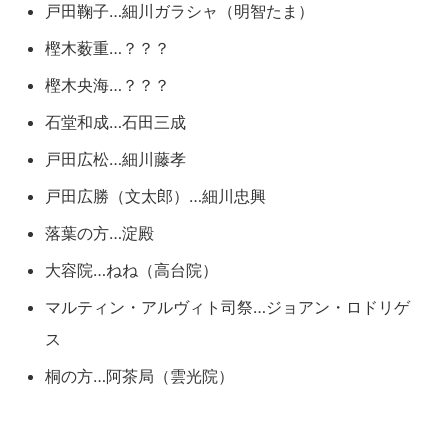
戸田鞠子…細川ガラシャ（明智たま）
樫木薮重…？？？
樫木央海…？？？
石堂和成…石田三成
戸田広松…細川藤孝
戸田広勝（文太郎）…細川忠興
落葉の方…淀殿
大容院…ねね（高台院）
マルティン・アルヴィト司祭…ジョアン・ロドリゲ
ス
桐の方…阿茶局（雲光院）