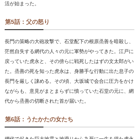
活が始まった。
第5話：父の怒り
長門の策略の大砲攻撃で、石堂配下の根原烝善を暗殺し、
茫然自失する網代の人々の元に軍勢がやってきた。江戸に
戻っていた虎永と、その傍らに戦死したはずの文太郎がい
た。烝善の死を知った虎永は、身勝手な行動に出た息子の
長門を厳しく諌める。その頃、大坂城で会合に圧力をかけ
ながらも、意見がまとまらずに憤っていた石堂の元に、網
代から烝善の切断された首が届いた。
第6話：うたかたの女たち
網代で起きた巨大地震と地滑りから九死に一生を得た虎永