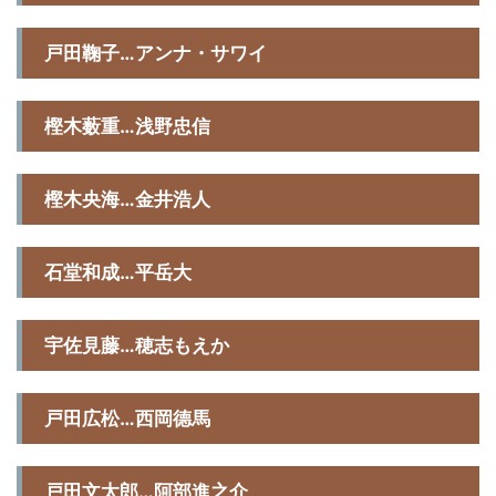
戸田鞠子…アンナ・サワイ
樫木薮重…浅野忠信
樫木央海…金井浩人
石堂和成…平岳大
宇佐見藤…穂志もえか
戸田広松…西岡德馬
戸田文太郎…阿部進之介