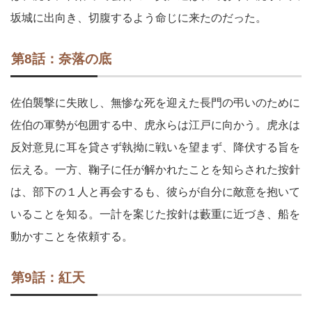
坂城に出向き、切腹するよう命じに来たのだった。
第8話：奈落の底
佐伯襲撃に失敗し、無惨な死を迎えた長門の弔いのために
佐伯の軍勢が包囲する中、虎永らは江戸に向かう。虎永は
反対意見に耳を貸さず執拗に戦いを望まず、降伏する旨を
伝える。一方、鞠子に任が解かれたことを知らされた按針
は、部下の１人と再会するも、彼らが自分に敵意を抱いて
いることを知る。一計を案じた按針は藪重に近づき、船を
動かすことを依頼する。
第9話：紅天