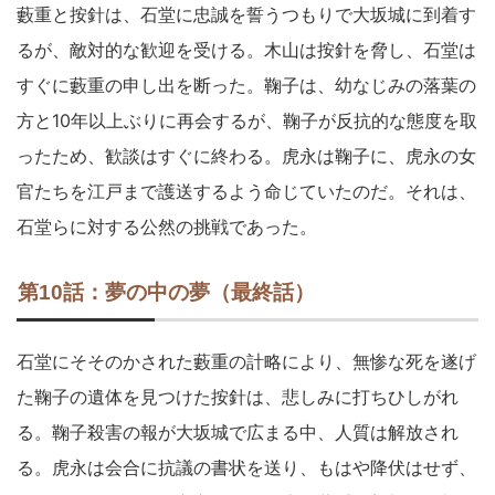
藪重と按針は、石堂に忠誠を誓うつもりで大坂城に到着す
るが、敵対的な歓迎を受ける。木山は按針を脅し、石堂は
すぐに藪重の申し出を断った。鞠子は、幼なじみの落葉の
方と10年以上ぶりに再会するが、鞠子が反抗的な態度を取
ったため、歓談はすぐに終わる。虎永は鞠子に、虎永の女
官たちを江戸まで護送するよう命じていたのだ。それは、
石堂らに対する公然の挑戦であった。
第10話：夢の中の夢（最終話）
石堂にそそのかされた藪重の計略により、無惨な死を遂げ
た鞠子の遺体を見つけた按針は、悲しみに打ちひしがれ
る。鞠子殺害の報が大坂城で広まる中、人質は解放され
る。虎永は会合に抗議の書状を送り、もはや降伏はせず、