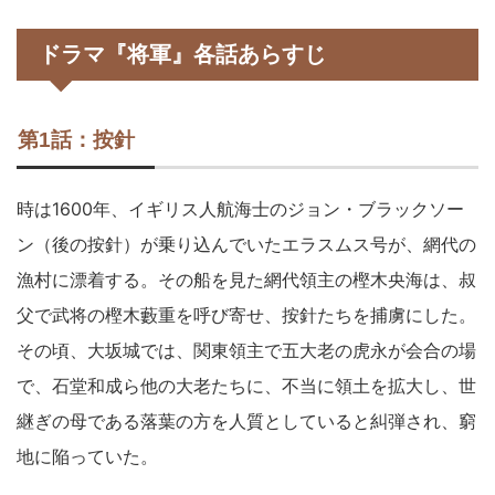
ドラマ『将軍』各話あらすじ
第1話：按針
時は1600年、イギリス人航海士のジョン・ブラックソー
ン（後の按針）が乗り込んでいたエラスムス号が、網代の
漁村に漂着する。その船を見た網代領主の樫木央海は、叔
父で武将の樫木藪重を呼び寄せ、按針たちを捕虜にした。
その頃、大坂城では、関東領主で五大老の虎永が会合の場
で、石堂和成ら他の大老たちに、不当に領土を拡大し、世
継ぎの母である落葉の方を人質としていると糾弾され、窮
地に陥っていた。