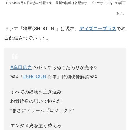
※2024年9
月17
日時点の情報です。最新の情報は各配信サービスのサイトをご確認下
さい。
ドラマ『将軍(SHOGUN)』は現在、
ディズニープラス
で独
占配信されています。
#真田広之
の並々ならぬこだわりが光る✨
༄ ༅『
#SHOGUN
将軍』特別映像解禁༄ ༅
すべての経験を注ぎ込み
粉骨砕身の思いで挑んだ
“まさにドリームプロジェクト”
エンタメ史を塗り替える