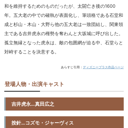
和を維持するためのものだったが、太閤亡き後の1600
年。五大老の中での確執が表面化し、筆頭格である石堂和
成と杉山・木山・大野ら他の五大老は一致団結し、関東領
主である吉井虎永の権勢を奪わんと大坂城に呼び出した。
孤立無縁となった虎永は、敵の包囲網が迫る中、石堂らと
対峙することを決意する。
あらすじ引用：
ディズニープラス作品ページ
登場人物・出演キャスト
吉井虎永…真田広之
按針…コズモ・ジャーヴィス