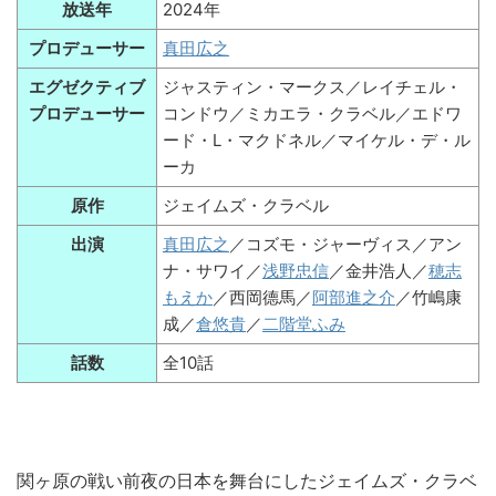
放送年
2024年
プロデューサー
真田広之
エグゼクティブ
ジャスティン・マークス／レイチェル・
プロデューサー
コンドウ／ミカエラ・クラベル／エドワ
ード・L・マクドネル／マイケル・デ・ル
ーカ
原作
ジェイムズ・クラベル
出演
真田広之
／コズモ・ジャーヴィス／アン
ナ・サワイ／
浅野忠信
／金井浩人／
穂志
もえか
／西岡德馬／
阿部進之介
／竹嶋康
成／
倉悠貴
／
二階堂ふみ
話数
全10話
関ヶ原の戦い前夜の日本を舞台にしたジェイムズ・クラベ