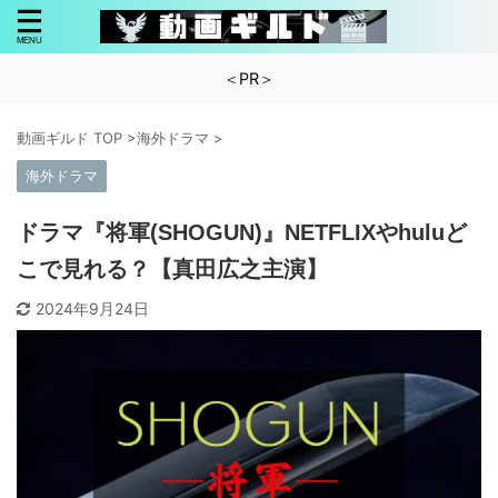
＜PR＞
動画ギルド TOP
>
海外ドラマ
>
海外ドラマ
ドラマ『将軍(SHOGUN)』NETFLIXやhuluど
こで見れる？【真田広之主演】
2024年9月24日