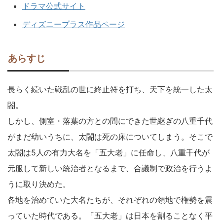
ドラマ公式サイト
ディズニープラス作品ページ
あらすじ
長らく続いた戦乱の世に終止符を打ち、天下を統一した太
閤。
しかし、側室・落葉の方との間にできた世継ぎの八重千代
がまだ幼いうちに、太閤は死の床についてしまう。そこで
太閤は5人の有力大名を「五大老」に任命し、八重千代が
元服して新しい統治者となるまで、合議制で政治を行うよ
うに取り決めた。
各地を治めていた大名たちが、それぞれの領地で権勢を震
っていた時代である。「五大老」は日本を割ることなく平