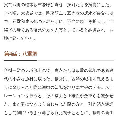
父で武将の樫木藪重を呼び寄せ、按針たちを捕虜にした。
その頃、大坂城では、関東領主で五大老の虎永が会合の場
で、石堂和成ら他の大老たちに、不当に領土を拡大し、世
継ぎの母である落葉の方を人質としていると糾弾され、窮
地に陥っていた。
第4話：八重垣
危機一髪の大坂脱出の後、虎永たちは藪重の領地である網
代の小さな漁村に戻った。按針は、西洋の戦術を教えるよ
うに命じられた際に海戦の知識を頼りに大砲のデモンスト
レーションを行うと、その威力と正確性が藪重らを驚かせ
た。また妻になるよう命じられた藤の方と、引き続き通詞
として側にいるよう命じられた鞠子とともに、按針の新生