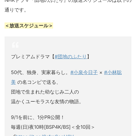
NHKドラマ『団地のふたり』の放送スケジュールは以下の
通りです。
＜放送スケジュール＞
プレミアムドラマ【
#団地のふたり
】
50代、独身、実家暮らし。
#小泉今日子
×
#小林聡
美
の名コンビで送る、
団地で生まれた幼なじみ二人の
温かくユーモラスな友情の物語。
9/1を前に、1分PR公開！
毎週(日)夜10時[BSP4K/BS]＜全10回＞