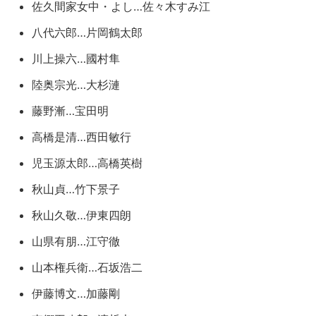
佐久間家女中・よし…佐々木すみ江
八代六郎…片岡鶴太郎
川上操六…國村隼
陸奥宗光…大杉漣
藤野漸…宝田明
高橋是清…西田敏行
児玉源太郎…高橋英樹
秋山貞…竹下景子
秋山久敬…伊東四朗
山県有朋…江守徹
山本権兵衛…石坂浩二
伊藤博文…加藤剛