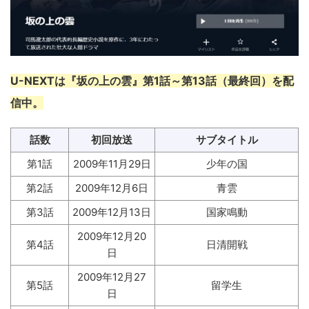
U-NEXTは『坂の上の雲』第1話～第13話（最終回）を配
信中。
話数
初回放送
サブタイトル
第1話
2009年11月29日
少年の国
第2話
2009年12月6日
青雲
第3話
2009年12月13日
国家鳴動
2009年12月20
第4話
日清開戦
日
2009年12月27
第5話
留学生
日