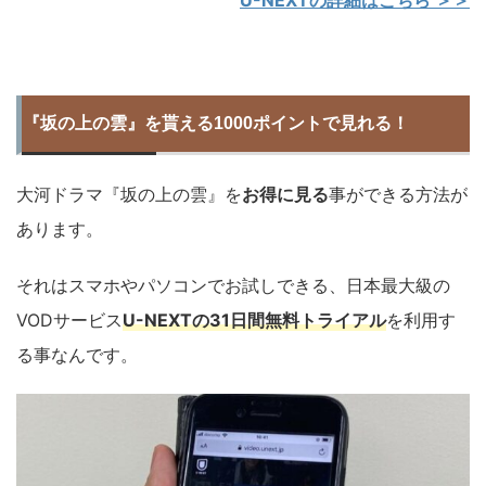
U-NEXTの詳細はこちら ＞＞
『坂の上の雲』を貰える1000ポイントで見れる！
大河ドラマ『坂の上の雲』を
お得に見る
事ができる方法が
あります。
それはスマホやパソコンでお試しできる、日本最大級の
VODサービス
U-NEXTの31日間無料トライアル
を利用す
る事なんです。