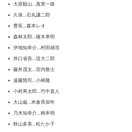
大原観山…真実一路
久保…石丸謙二郎
曹長…森本レオ
森林太郎…榎木孝明
伊地知幸介…村田雄浩
井口省吾…堤大二郎
藤井茂太…宮内敦士
遠藤慎司…小林隆
小村寿太郎…竹中直人
大山巌…米倉斉加年
乃木知幸介…柄本明
秋山多美…松たか子