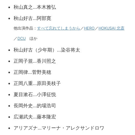
秋山真之…本木雅弘
秋山好古…阿部寛
他出演作品：
すべて忘れてしまうから
／
HERO
／
HOKUSAI 北斎
／
DCU
ほか
秋山好古（少年期）…染谷将太
正岡子規…香川照之
正岡律…菅野美穂
正岡八重…原田美枝子
夏目漱石…小澤征悦
長岡外史…的場浩司
広瀬武夫…藤本隆宏
アリアズナ…マリーナ・アレクサンドロワ