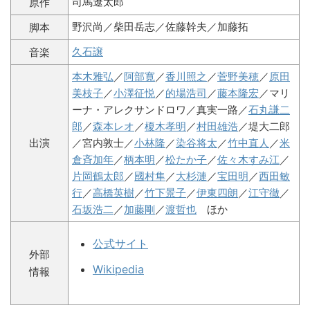
司馬遼太郎
原作
野沢尚／柴田岳志／佐藤幹夫／加藤拓
脚本
久石譲
音楽
本木雅弘
／
阿部寛
／
香川照之
／
菅野美穂
／
原田
美枝子
／
小澤征悦
／
的場浩司
／
藤本隆宏
／マリ
ーナ・アレクサンドロワ／真実一路／
石丸謙二
郎
／
森本レオ
／
榎木孝明
／
村田雄浩
／堤大二郎
出演
／宮内敦士／
小林隆
／
染谷将太
／
竹中直人
／
米
倉斉加年
／
柄本明
／
松たか子
／
佐々木すみ江
／
片岡鶴太郎
／
國村隼
／
大杉漣
／
宝田明
／
西田敏
行
／
高橋英樹
／
竹下景子
／
伊東四朗
／
江守徹
／
石坂浩二
／
加藤剛
／
渡哲也
ほか
公式サイト
外部
Wikipedia
情報