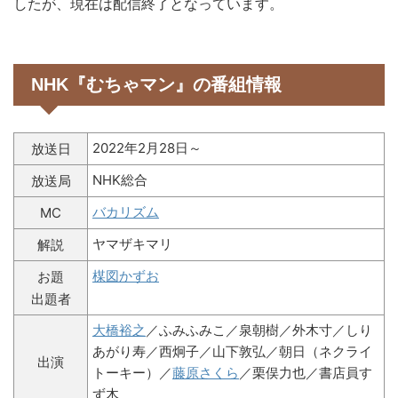
したが、現在は配信終了となっています。
NHK『むちゃマン』の番組情報
2022年2月28日～
放送日
NHK総合
放送局
バカリズム
MC
ヤマザキマリ
解説
楳図かずお
お題
出題者
大橋裕之
／ふみふみこ／泉朝樹／外木寸／しり
あがり寿／西炯子／山下敦弘／朝日（ネクライ
出演
トーキー）／
藤原さくら
／栗俣力也／書店員す
ず木